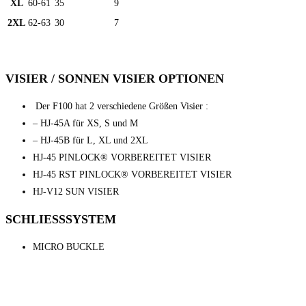
XL
60-61
35
9
2XL
62-63
30
7
VISIER / SONNEN VISIER OPTIONEN
Der F100 hat 2 verschiedene Größen Visier :
– HJ-45A für XS, S und M
– HJ-45B für L, XL und 2XL
HJ-45 PINLOCK® VORBEREITET VISIER
HJ-45 RST PINLOCK® VORBEREITET VISIER
HJ-V12 SUN VISIER
SCHLIESSSYSTEM
MICRO BUCKLE