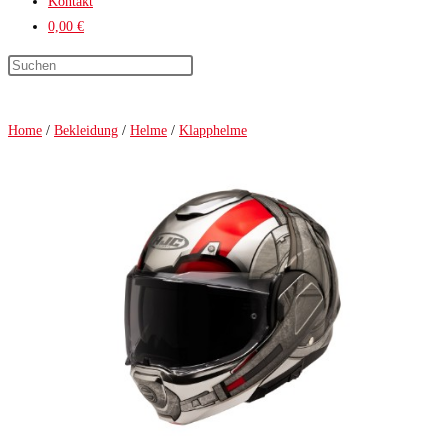
Kontakt
0,00 €
Press
Escape
to
Home
/
Bekleidung
/
Helme
/
Klapphelme
close
the
search
panel.