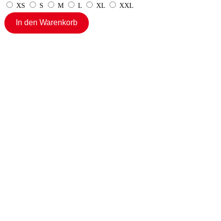
XS
S
M
L
XL
XXL
In den Warenkorb