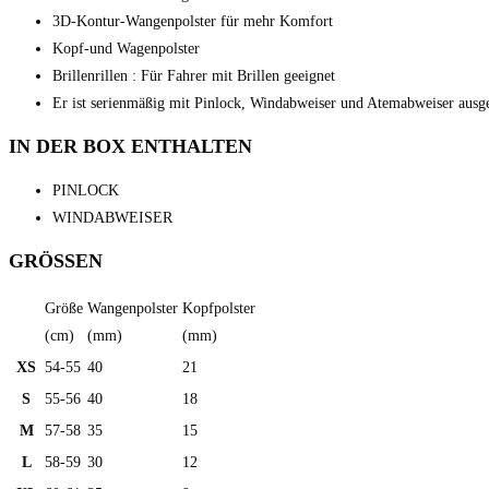
3D-Kontur-Wangenpolster für mehr Komfort
Kopf-und Wagenpolster
Brillenrillen : Für Fahrer mit Brillen geeignet
Er ist serienmäßig mit Pinlock, Windabweiser und Atemabweiser ausges
IN DER BOX ENTHALTEN
PINLOCK
WINDABWEISER
GRÖSSEN
Größe
Wangenpolster
Kopfpolster
(cm)
(mm)
(mm)
XS
54-55
40
21
S
55-56
40
18
M
57-58
35
15
L
58-59
30
12