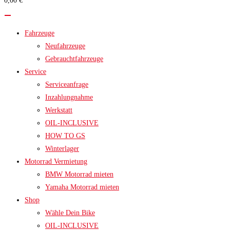
0,00 €
search
panel.
Fahrzeuge
Neufahrzeuge
Gebrauchtfahrzeuge
Service
Serviceanfrage
Inzahlungnahme
Werkstatt
OIL-INCLUSIVE
HOW TO GS
Winterlager
Motorrad Vermietung
BMW Motorrad mieten
Yamaha Motorrad mieten
Shop
Wähle Dein Bike
OIL-INCLUSIVE