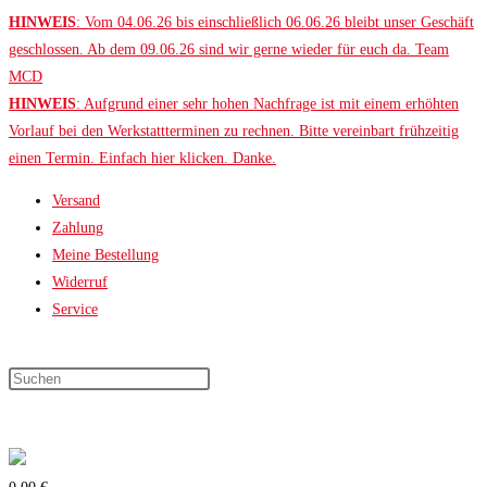
Zum
HINWEIS
: Vom 04.06.26 bis einschließlich 06.06.26 bleibt unser Geschäft
Inhalt
geschlossen. Ab dem 09.06.26 sind wir gerne wieder für euch da. Team
springen
MCD
HINWEIS
: Aufgrund einer sehr hohen Nachfrage ist mit einem erhöhten
Vorlauf bei den Werkstattterminen zu rechnen. Bitte vereinbart frühzeitig
einen Termin. Einfach hier klicken. Danke.
Versand
Zahlung
Meine Bestellung
Widerruf
Service
Press
Escape
to
close
the