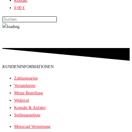
Kontakt
0,00 €
Press
Escape
to
close
the
search
panel.
KUNDENINFORMATIONEN
Zahlungsarten
Versandarten
Meine Bestellung
Widerruf
Kontakt & Anfahrt
Stellenangebote
Motorrad-Vermietung