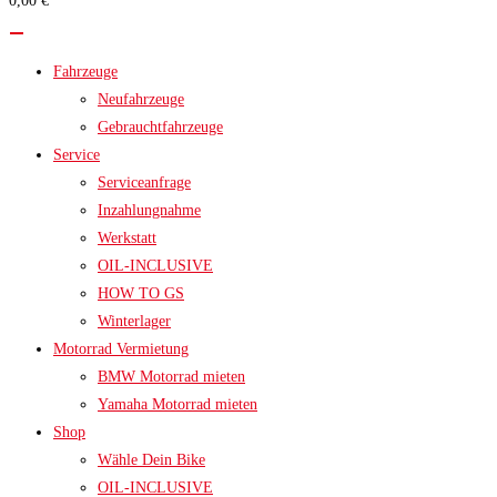
0,00 €
search
panel.
Fahrzeuge
Neufahrzeuge
Gebrauchtfahrzeuge
Service
Serviceanfrage
Inzahlungnahme
Werkstatt
OIL-INCLUSIVE
HOW TO GS
Winterlager
Motorrad Vermietung
BMW Motorrad mieten
Yamaha Motorrad mieten
Shop
Wähle Dein Bike
OIL-INCLUSIVE