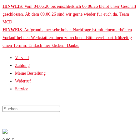
Zum
HINWEIS
: Vom 04.06.26 bis einschließlich 06.06.26 bleibt unser Geschäft
Inhalt
geschlossen. Ab dem 09.06.26 sind wir gerne wieder für euch da. Team
springen
MCD
HINWEIS
: Aufgrund einer sehr hohen Nachfrage ist mit einem erhöhten
Vorlauf bei den Werkstattterminen zu rechnen. Bitte vereinbart frühzeitig
einen Termin. Einfach hier klicken. Danke.
Versand
Zahlung
Meine Bestellung
Widerruf
Service
Press
Escape
to
close
the