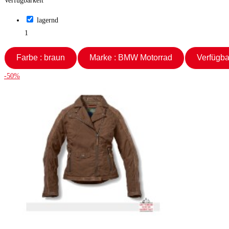
Verfügbarkeit
lagernd
1
Farbe : braun
Marke : BMW Motorrad
-50%