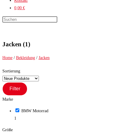
Kontakt
0,00 €
Press
Escape
to
close
Jacken (1)
the
search
Home
/
Bekleidung
/
Jacken
panel.
Sortierung
Filter
Marke
BMW Motorrad
1
Größe