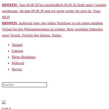
Zum
HINWEIS
: Vom 04.06.26 bis einschließlich 06.06.26 bleibt unser Geschäft
Inhalt
geschlossen. Ab dem 09.06.26 sind wir gerne wieder für euch da. Team
springen
MCD
HINWEIS
: Aufgrund einer sehr hohen Nachfrage ist mit einem erhöhten
Vorlauf bei den Werkstattterminen zu rechnen. Bitte vereinbart frühzeitig
einen Termin. Einfach hier klicken. Danke.
Versand
Zahlung
Meine Bestellung
Widerruf
Service
Press
Escape
to
close
the