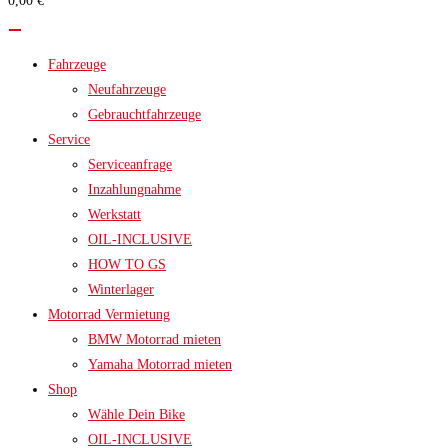
0,00 €
search
panel.
Fahrzeuge
Neufahrzeuge
Gebrauchtfahrzeuge
Service
Serviceanfrage
Inzahlungnahme
Werkstatt
OIL-INCLUSIVE
HOW TO GS
Winterlager
Motorrad Vermietung
BMW Motorrad mieten
Yamaha Motorrad mieten
Shop
Wähle Dein Bike
OIL-INCLUSIVE