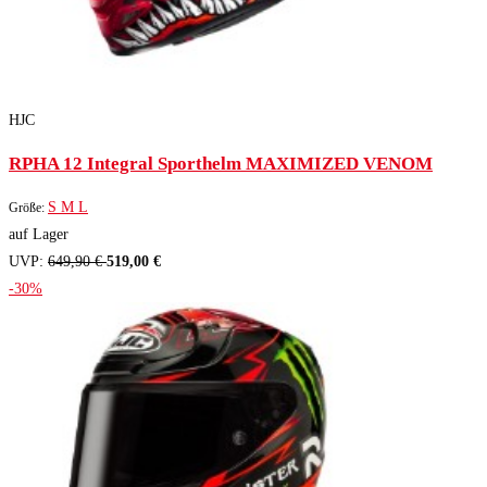
HJC
RPHA 12 Integral Sporthelm MAXIMIZED VENOM
S
M
L
Größe:
auf Lager
UVP:
649,90 €
519,00 €
-30%