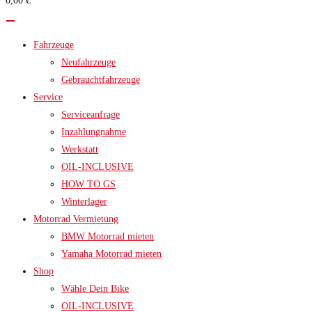
0,00 €
search
panel.
Fahrzeuge
Neufahrzeuge
Gebrauchtfahrzeuge
Service
Serviceanfrage
Inzahlungnahme
Werkstatt
OIL-INCLUSIVE
HOW TO GS
Winterlager
Motorrad Vermietung
BMW Motorrad mieten
Yamaha Motorrad mieten
Shop
Wähle Dein Bike
OIL-INCLUSIVE