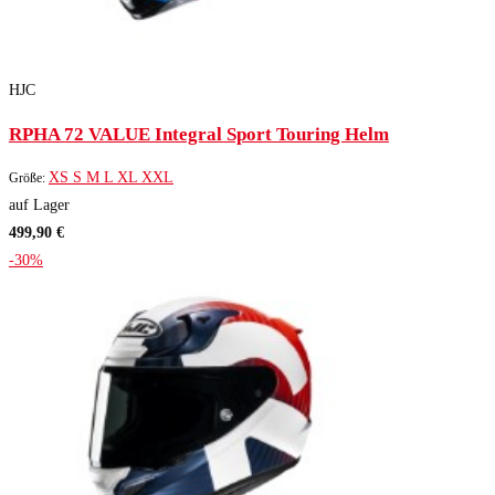
HJC
RPHA 72 VALUE Integral Sport Touring Helm
XS
S
M
L
XL
XXL
Größe:
auf Lager
499,90 €
-30%