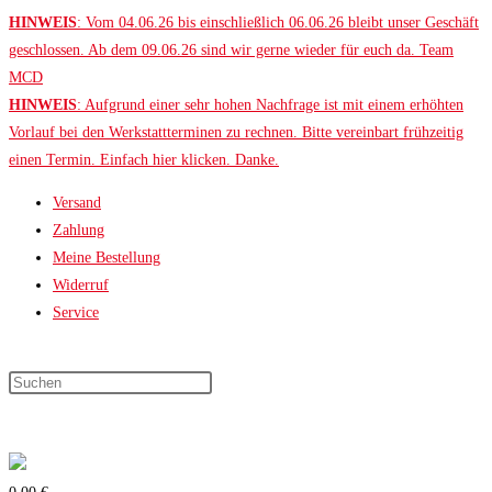
Zum
HINWEIS
: Vom 04.06.26 bis einschließlich 06.06.26 bleibt unser Geschäft
Inhalt
geschlossen. Ab dem 09.06.26 sind wir gerne wieder für euch da. Team
springen
MCD
HINWEIS
: Aufgrund einer sehr hohen Nachfrage ist mit einem erhöhten
Vorlauf bei den Werkstattterminen zu rechnen. Bitte vereinbart frühzeitig
einen Termin. Einfach hier klicken. Danke.
Versand
Zahlung
Meine Bestellung
Widerruf
Service
Press
Escape
to
close
the