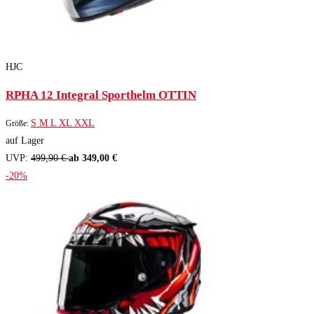
HJC
RPHA 12 Integral Sporthelm OTTIN
S
M
L
XL
XXL
Größe:
auf Lager
UVP:
499,90 €
ab 349,00 €
-20%