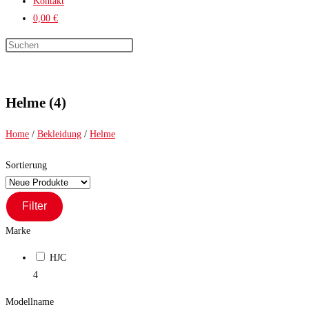
Kontakt
0,00 €
Press
Escape
to
close
Helme (4)
the
search
Home
/
Bekleidung
/
Helme
panel.
Sortierung
Filter
Marke
HJC
4
Modellname