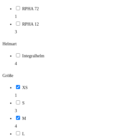
RPHA 72
1
RPHA 12
3
Helmart
Integralhelm
4
Größe
XS
1
S
3
M
4
L