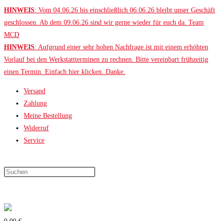
Zum
HINWEIS
: Vom 04.06.26 bis einschließlich 06.06.26 bleibt unser Geschäft
Inhalt
geschlossen. Ab dem 09.06.26 sind wir gerne wieder für euch da. Team
springen
MCD
HINWEIS
: Aufgrund einer sehr hohen Nachfrage ist mit einem erhöhten
Vorlauf bei den Werkstattterminen zu rechnen. Bitte vereinbart frühzeitig
einen Termin. Einfach hier klicken. Danke.
Versand
Zahlung
Meine Bestellung
Widerruf
Service
Press
Escape
to
close
the