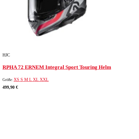
HJC
RPHA 72 ERNEM Integral Sport Touring Helm
XS
S
M
L
XL
XXL
Größe:
499,90 €