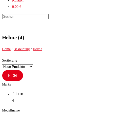
Kontakt
0,00 €
Press
Escape
to
close
Helme (4)
the
search
Home
/
Bekleidung
/
Helme
panel.
Sortierung
Filter
Marke
HJC
4
Modellname