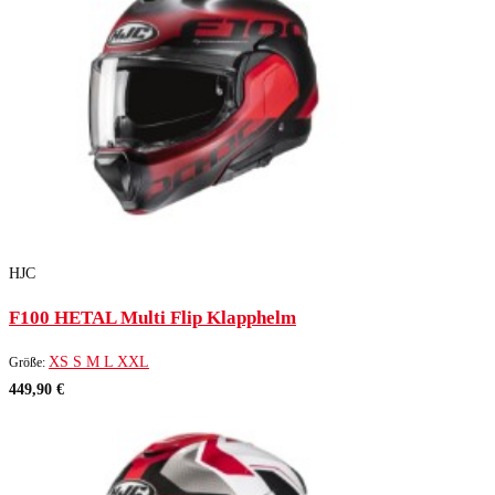
HJC
F100 HETAL Multi Flip Klapphelm
XS
S
M
L
XXL
Größe:
449,90 €