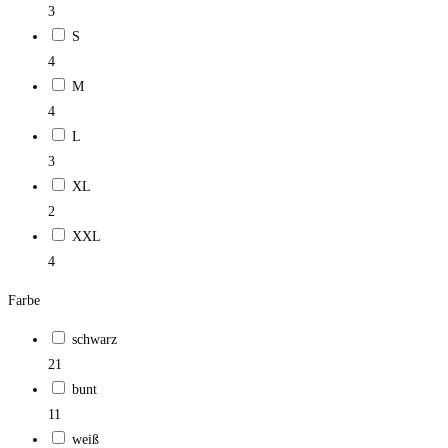
3
S
4
M
4
L
3
XL
2
XXL
4
Farbe
schwarz
21
bunt
11
weiß