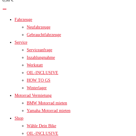
0,00 €
search
panel.
Fahrzeuge
Neufahrzeuge
Gebrauchtfahrzeuge
Service
Serviceanfrage
Inzahlungnahme
Werkstatt
OIL-INCLUSIVE
HOW TO GS
Winterlager
Motorrad Vermietung
BMW Motorrad mieten
Yamaha Motorrad mieten
Shop
Wähle Dein Bike
OIL-INCLUSIVE