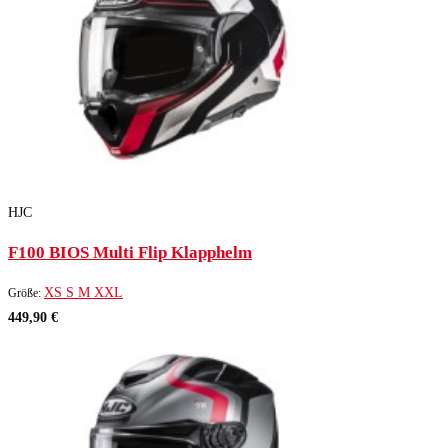
HJC
F100 BIOS Multi Flip Klapphelm
XS
S
M
XXL
Größe:
449,90 €