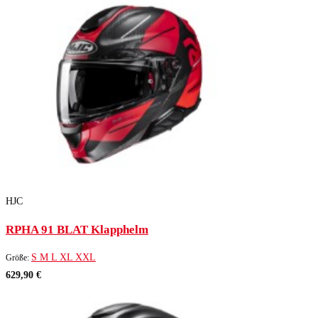
HJC
RPHA 91 BLAT Klapphelm
S
M
L
XL
XXL
Größe:
629,90 €