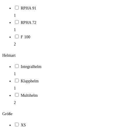
RPHA 91
1
RPHA 72
1
F 100
2
Helmart
Integralhelm
1
Klapphelm
1
Multihelm
2
Größe
XS