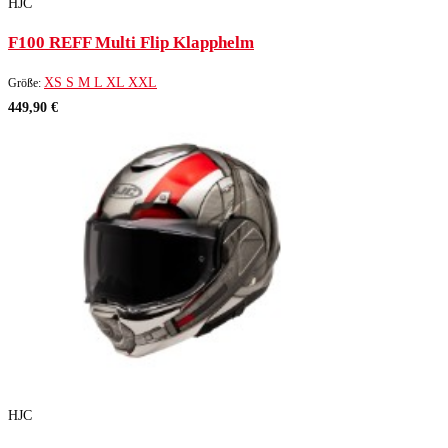
HJC
F100 REFF Multi Flip Klapphelm
XS
S
M
L
XL
XXL
Größe:
449,90 €
HJC