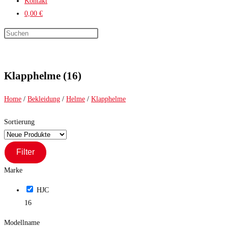
Kontakt
0,00 €
Press
Escape
to
close
Klapphelme (16)
the
search
Home
/
Bekleidung
/
Helme
/
Klapphelme
panel.
Sortierung
Filter
Marke
HJC
16
Modellname