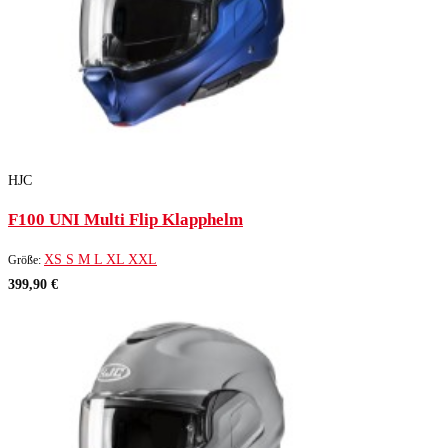
HJC
F100 UNI Multi Flip Klapphelm
XS
S
M
L
XL
XXL
Größe:
399,90 €