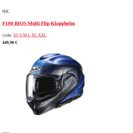
HJC
F100 BIOS Multi Flip Klapphelm
XS
S
M
L
XL
XXL
Größe:
449,90 €