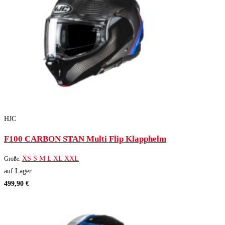
HJC
F100 CARBON STAN Multi Flip Klapphelm
XS
S
M
L
XL
XXL
Größe:
auf Lager
499,90 €