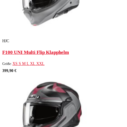
HJC
F100 UNI Multi Flip Klapphelm
XS
S
M
L
XL
XXL
Größe:
399,90 €