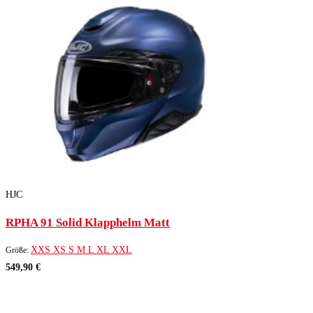
HJC
RPHA 91 Solid Klapphelm Matt
XXS
XS
S
M
L
XL
XXL
Größe:
549,90 €