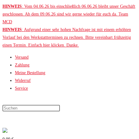
Zum
HINWEIS
: Vom 04.06.26 bis einschließlich 06.06.26 bleibt unser Geschäft
Inhalt
geschlossen. Ab dem 09.06.26 sind wir gerne wieder für euch da. Team
springen
MCD
HINWEIS
: Aufgrund einer sehr hohen Nachfrage ist mit einem erhöhten
Vorlauf bei den Werkstattterminen zu rechnen. Bitte vereinbart frühzeitig
einen Termin. Einfach hier klicken. Danke.
Versand
Zahlung
Meine Bestellung
Widerruf
Service
Press
Escape
to
close
the