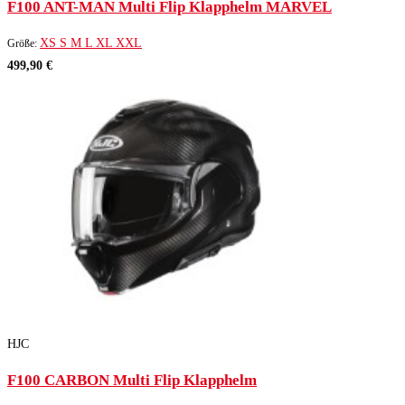
F100 ANT-MAN Multi Flip Klapphelm MARVEL
XS
S
M
L
XL
XXL
Größe:
499,90 €
HJC
F100 CARBON Multi Flip Klapphelm