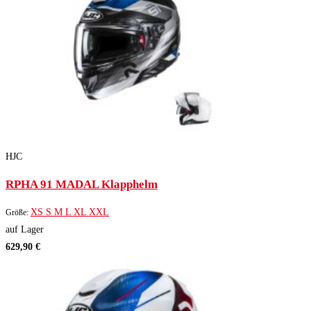
HJC
RPHA 91 MADAL Klapphelm
XS
S
M
L
XL
XXL
Größe:
auf Lager
629,90 €