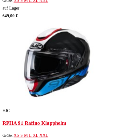
XS
S
M
L
XL
XXL
Größe:
auf Lager
649,00 €
HJC
RPHA 91 Rafino Klapphelm
XS
S
M
L
XL
XXL
Größe: