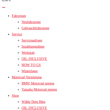
0,00 €
search
panel.
Fahrzeuge
Neufahrzeuge
Gebrauchtfahrzeuge
Service
Serviceanfrage
Inzahlungnahme
Werkstatt
OIL-INCLUSIVE
HOW TO GS
Winterlager
Motorrad Vermietung
BMW Motorrad mieten
Yamaha Motorrad mieten
Shop
Wähle Dein Bike
OIL-INCLUSIVE