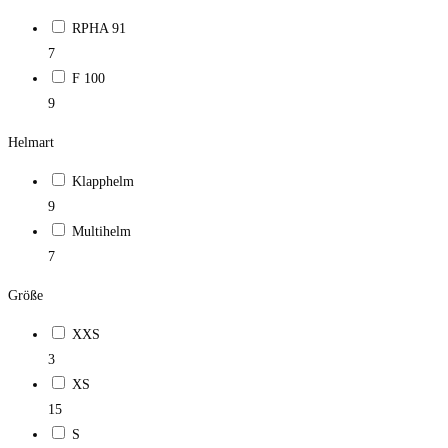
RPHA 91
7
F 100
9
Helmart
Klapphelm
9
Multihelm
7
Größe
XXS
3
XS
15
S