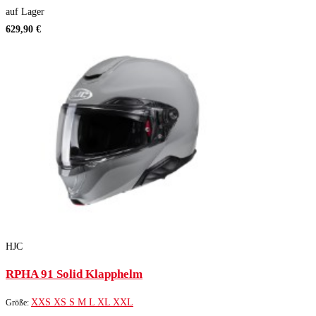
auf Lager
629,90 €
HJC
RPHA 91 Solid Klapphelm
XXS
XS
S
M
L
XL
XXL
Größe: