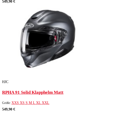
549,90 €
HJC
RPHA 91 Solid Klapphelm Matt
XXS
XS
S
M
L
XL
XXL
Größe:
549,90 €