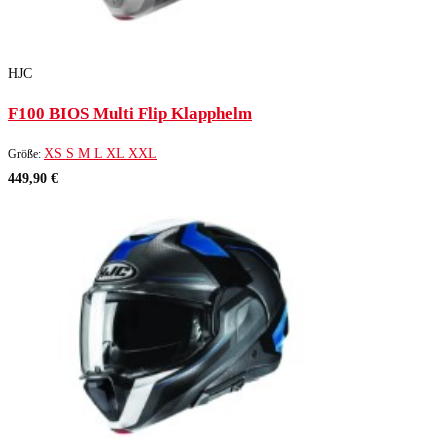
HJC
F100 BIOS Multi Flip Klapphelm
XS
S
M
L
XL
XXL
Größe:
449,90 €