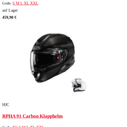
S
M
L
XL
XXL
Größe:
auf Lager
459,90 €
HJC
RPHA 91 Carbon Klapphelm