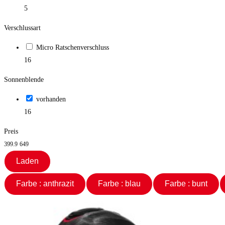
5
Verschlussart
Micro Ratschenverschluss
16
Sonnenblende
vorhanden
16
Preis
399.9
649
Laden
Farbe : anthrazit
Farbe : blau
Farbe : bunt