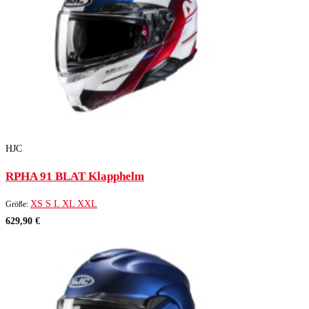
HJC
RPHA 91 BLAT Klapphelm
XS
S
L
XL
XXL
Größe:
629,90 €