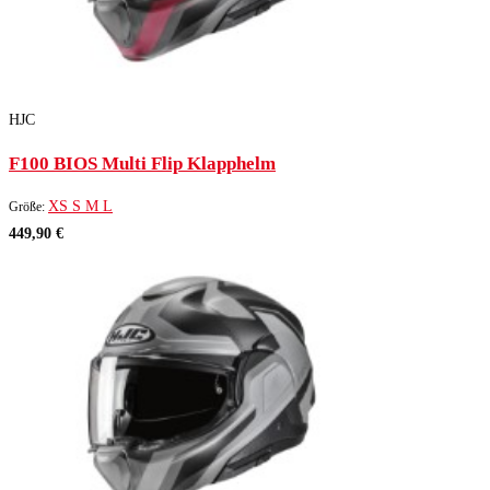
HJC
F100 BIOS Multi Flip Klapphelm
XS
S
M
L
Größe:
449,90 €