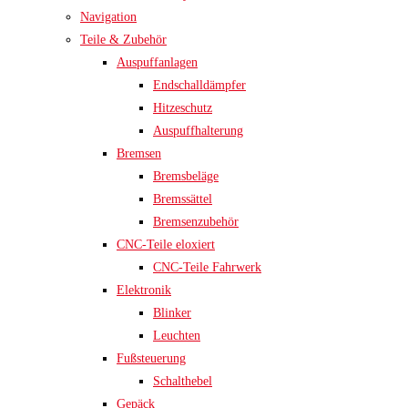
Navigation
Teile & Zubehör
Auspuffanlagen
Endschalldämpfer
Hitzeschutz
Auspuffhalterung
Bremsen
Bremsbeläge
Bremssättel
Bremsenzubehör
CNC-Teile eloxiert
CNC-Teile Fahrwerk
Elektronik
Blinker
Leuchten
Fußsteuerung
Schalthebel
Gepäck