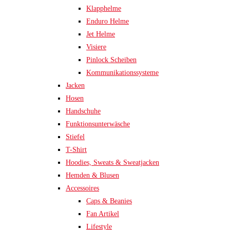
Klapphelme
Enduro Helme
Jet Helme
Visiere
Pinlock Scheiben
Kommunikationssysteme
Jacken
Hosen
Handschuhe
Funktionsunterwäsche
Stiefel
T-Shirt
Hoodies, Sweats & Sweatjacken
Hemden & Blusen
Accessoires
Caps & Beanies
Fan Artikel
Lifestyle