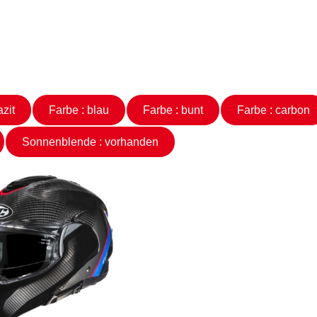
hrazit
Farbe : blau
Farbe : bunt
Farbe : carbon
Sonnenblende : vorhanden