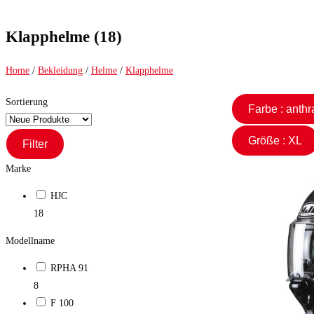
to
close
Klapphelme (18)
the
search
Home
/
Bekleidung
/
Helme
/
Klapphelme
panel.
Sortierung
Farbe : ant
Größe : XL
Filter
Marke
HJC
18
Modellname
RPHA 91
8
F 100