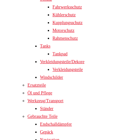
Fahrwerksschutz
Kühlerschutz
Kupplungsschutz
Motorschutz
Rahmenschutz
Tanks
Tankpad
Verkleidungsteile/Dekore
Verkleidungsteile
Windschilder
Ersatzteile
Öl und Pflege
Werkzeug/Transport
Ständer
Gebrauchte Teile
Endschalldämpfer
Gepäck
Navigation