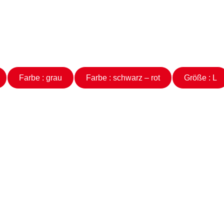
Farbe : grau
Farbe : schwarz – rot
Größe : L