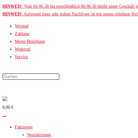
Zum
HINWEIS
: Vom 04.06.26 bis einschließlich 06.06.26 bleibt unser Geschäf
Inhalt
HINWEIS
: Aufgrund einer sehr hohen Nachfrage ist mit einem erhöhten Vorl
springen
Versand
Zahlung
Meine Bestellung
Widerruf
Service
Press
Escape
to
close
the
0,00 €
search
panel.
Fahrzeuge
Neufahrzeuge