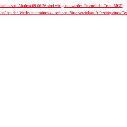
t geschlossen. Ab dem 09.06.26 sind wir gerne wieder für euch da. Team MCD
auf bei den Werkstattterminen zu rechnen. Bitte vereinbart frühzeitig einen Te